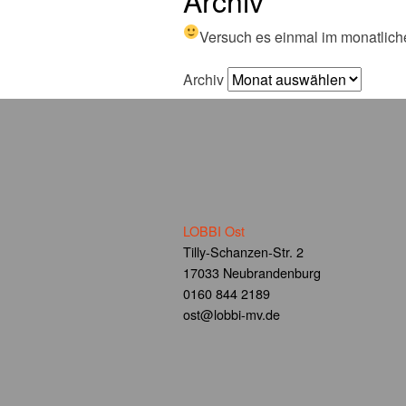
Archiv
Versuch es einmal im monatlich
Archiv
LOBBI Ost
Tilly-Schanzen-Str. 2
17033 Neubrandenburg
0160 844 2189
ost@lobbi-mv.de