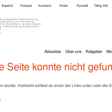
Español
Français
Kurmancî
Polski
Pусский
Tiếng Việt
Aktuelles
Über uns
Ratgeber
Mo
 Seite konnte nicht gefu
en wurde. Vielleicht solltest du einen der Links unten oder di
e