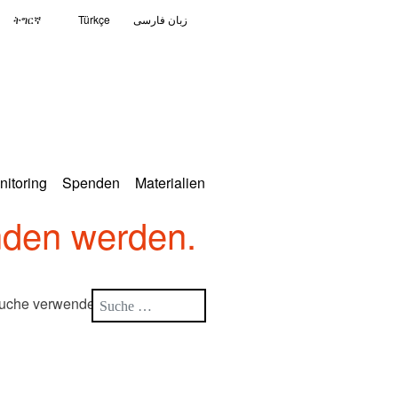
ትግርኛ
Türkçe
زبان فارسی
nitoring
Spenden
Materialien
nden werden.
Suche
e Suche verwenden?