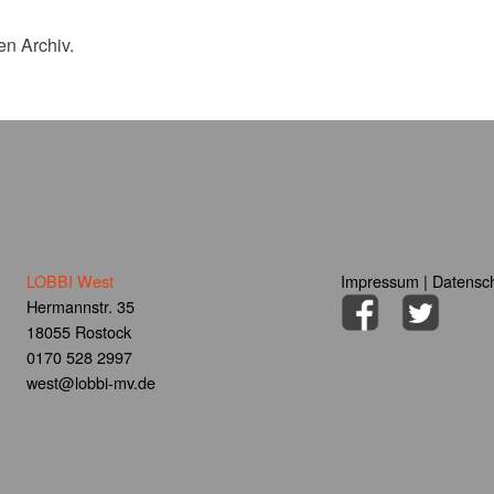
en Archiv.
LOBBI West
Impressum
|
Datensch
Hermannstr. 35
18055 Rostock
0170 528 2997
west@lobbi-mv.de